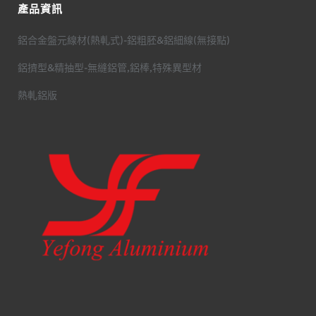
產品資訊
鋁合金盤元線材(熱軋式)-鋁粗胚&鋁細線(無接點)
鋁擠型&精抽型-無縫鋁管,鋁棒,特殊異型材
熱軋鋁版