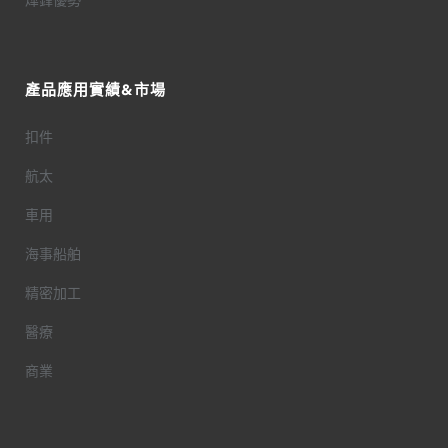
燁鋒優勢
產品應用實績&市場
扣件
航太
車用
海事船舶
精密加工
醫療
商業