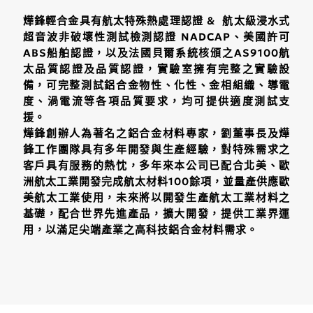
燁鋒輕合金具有航太特殊熱處理認證 & 航太級浸水式
超音波非破壞性測試檢測認證 NADCAP、美國許可
ABS船舶認證，以及法國貝爾系統核頒之AS9100航
太品質認證及品質認證，實驗室擁有完整之實驗設
備，可完整測試鋁合金物性、化性、金相組織、導電
度、渦電流等各項品質要求，均可提供適度測試支
援。
燁鋒創辦人為著名之鋁合金材料專家，劉董事長及燁
鋒工作團隊具有多年開發與生產經驗，對特殊需求之
客戶具有服務的熱忱，多年來本公司已配合北美、歐
洲航太工業開發完成航太材料100餘項，並量產供應歐
美航太工業使用，未來將以開發生產航太工業材料之
基礎，配合世界先進產品，擴大開發，提供工業界運
用，以滿足尖端產業之高科技鋁合金材料需求。